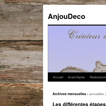
Aller
au
AnjouDeco
contenu
Accueil
Avant/Après
Réalisation
novembre 
Archives mensuelles :
Les différentes étapes