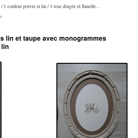
 / 1 couleur poivre et lin / 1 rose dragée et flanelle…
sur
s
Cintres
anciens
patinés,
és lin et taupe avec monogrammes
n’ayez
plus
lin
peur
de
les
sortir
du
placard