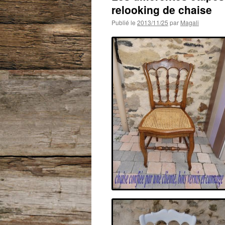
relooking de chaise
Publié le
2013/11/25
par
Magali