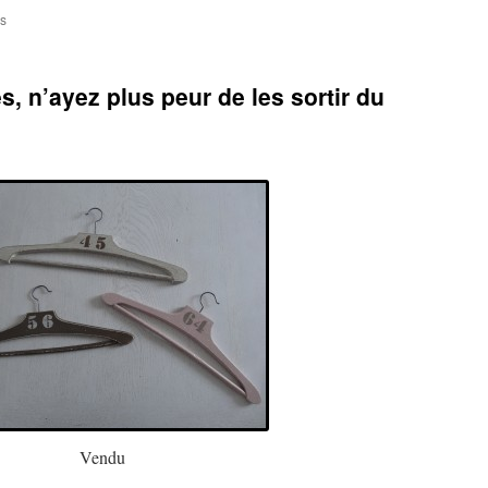
sur
s
Les
différentes
étapes
s, n’ayez plus peur de les sortir du
et
le
temps
mis
pour
réaliser
un
relooking
de
chaise
Vendu