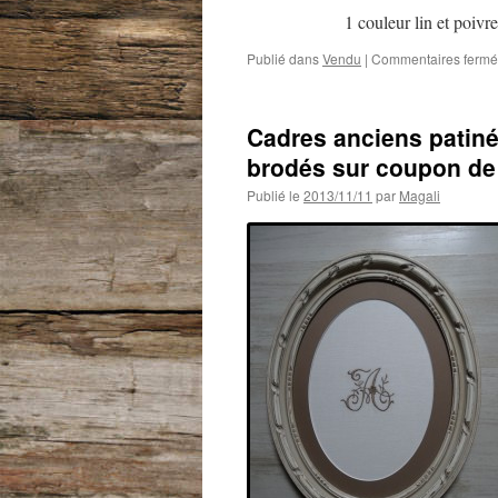
1 couleur lin et poivre
Publié dans
Vendu
|
Commentaires fermé
Cadres anciens patin
brodés sur coupon de 
Publié le
2013/11/11
par
Magali