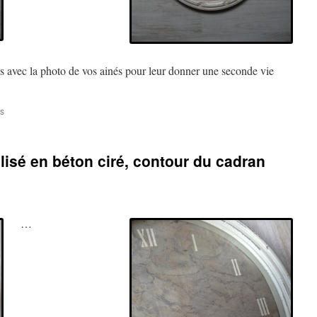
es avec la photo de vos ainés pour leur donner une seconde vie
sur
s
Cadres
anciens
patinés
lisé en béton ciré, contour du cadran
lin
et
taupe
avec
monogrammes
…
brodés
sur
coupon
de
lin