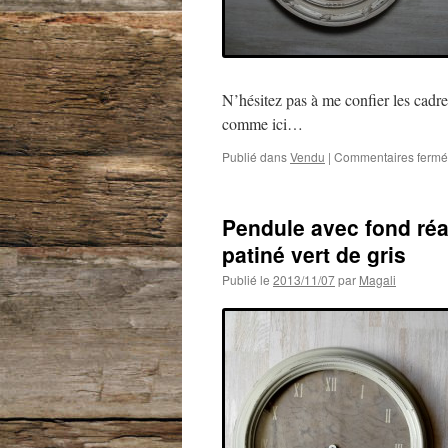
N’hésitez pas à me confier les cadr
comme ici…
Publié dans
Vendu
|
Commentaires fermé
Pendule avec fond réa
patiné vert de gris
Publié le
2013/11/07
par
Magali