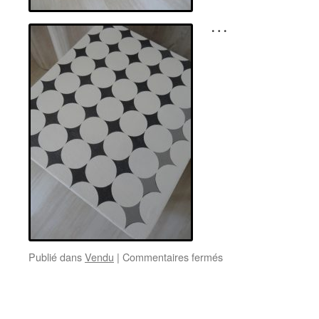
…
sur
Publié dans
Vendu
|
Commentaires fermés
Chevet
vintage
tout
droit