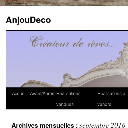
Aller
au
AnjouDeco
contenu
Accueil
Avant/Après
Réalisations
Réalisations à
vendues
vendre
septembre 2016
Archives mensuelles :