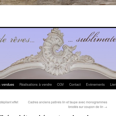
s vendues
Réalisations à vendre
CGV
Contact
Evènements
Lie
épliant effet
Cadres anciens patinés lin et taupe avec monogrammes
brodés sur coupon de lin
→