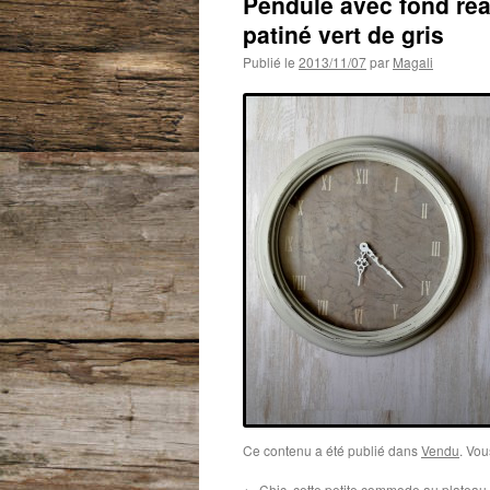
Pendule avec fond réa
patiné vert de gris
Publié le
2013/11/07
par
Magali
Ce contenu a été publié dans
Vendu
. Vou
←
Chic, cette petite commode au plateau d