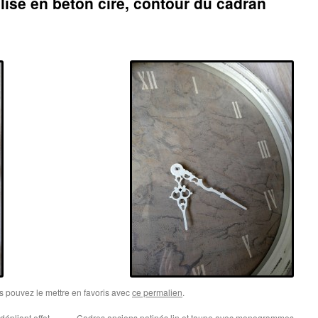
lisé en béton ciré, contour du cadran
s pouvez le mettre en favoris avec
ce permalien
.
épliant effet
Cadres anciens patinés lin et taupe avec monogrammes