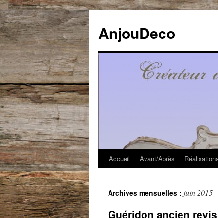
Aller
au
AnjouDeco
contenu
Accueil
Avant/Après
Réalisation
juin 2015
Archives mensuelles :
Guéridon ancien revis