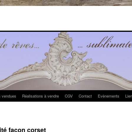
s vendues
Réalisations à vendre
CGV
Contact
Evènements
Lie
ité façon corset