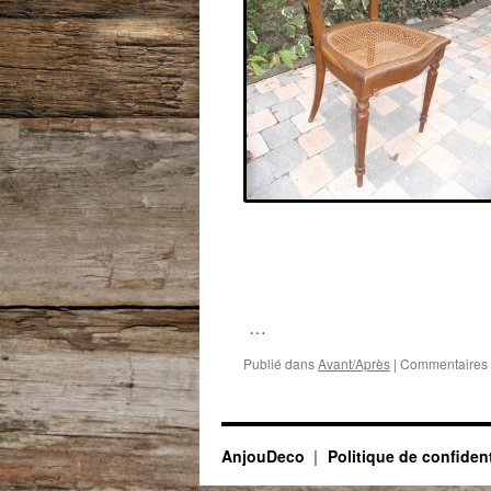
…
Publié dans
Avant/Après
|
Commentaires 
AnjouDeco
Politique de confident