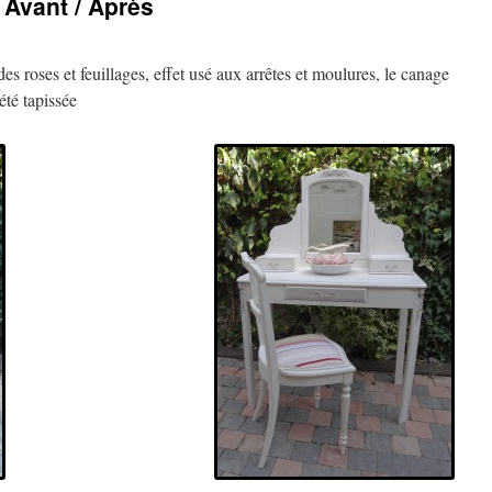
 Avant / Après
façon
corset
des roses et feuillages, effet usé aux arrêtes et moulures, le canage
été tapissée