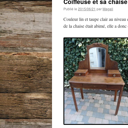
Coiffeuse et sa chaise
Publié le
2015/06/21
par
Magali
Couleur lin et taupe clair au niveau 
de la chaise était abimé, elle a donc 