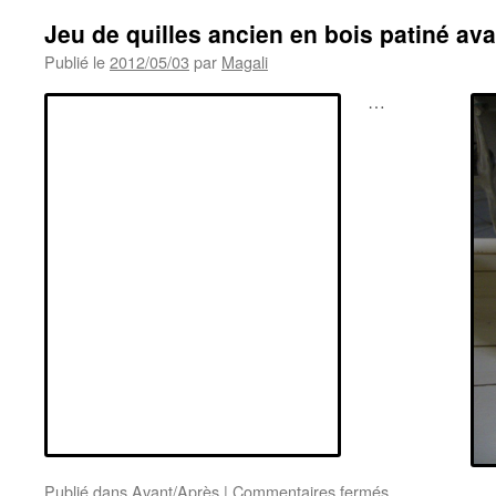
Jeu de quilles ancien en bois patiné av
Publié le
2012/05/03
par
Magali
…
sur
Publié dans
Avant/Après
|
Commentaires fermés