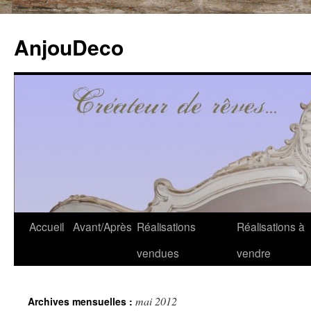
Aller
au
AnjouDeco
contenu
Accueil
Avant/Après
Réalisations
Réalisations à
vendues
vendre
mai 2012
Archives mensuelles :