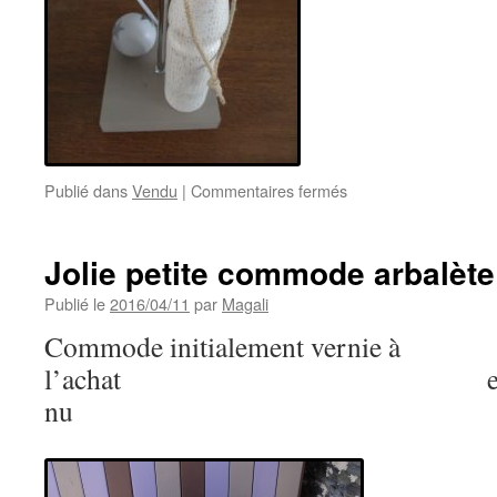
sur
Publié dans
Vendu
|
Commentaires fermés
Une
petite
lampe
Jolie petite commode arbalète
disponible
à
Publié le
2016/04/11
par
Magali
la
Commode initialement vernie à
vente
pour
l’achat entièremen
les
nu
amateurs
de
quille
ancienne