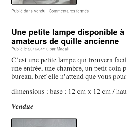
sur
Publié dans
Vendu
|
Commentaires fermés
Façade
de
comtoise
Une petite lampe disponible à 
ancienne
amateurs de quille ancienne
détournée
en
Publié le
2016/04/13
par
Magali
pèle
mêle
C’est une petite lampe qui trouvera faci
une entrée, une chambre, un petit coin pa
bureau, bref elle n’attend que vous pour
dimensions : base : 12 cm x 12 cm / hau
Vendue