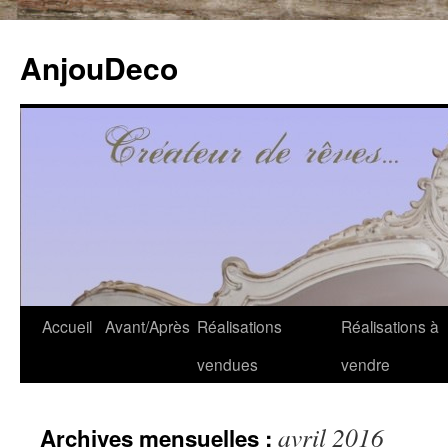
Aller
au
AnjouDeco
contenu
Accueil
Avant/Après
Réalisations
Réalisations à
vendues
vendre
avril 2016
Archives mensuelles :