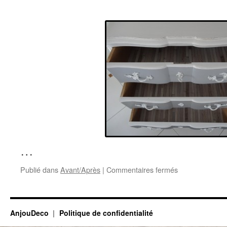
…
sur
Publié dans
Avant/Après
|
Commentaires fermés
Jolie
petite
commode
arbalète
AnjouDeco
Politique de confidentialité
Avant