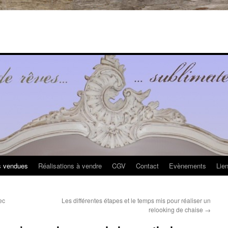
s vendues
Réalisations à vendre
CGV
Contact
Evènements
Lie
ec
Les différentes étapes et le temps mis pour réaliser un
relooking de chaise
→