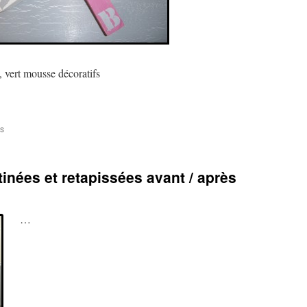
, vert mousse décoratifs
sur
s
Crayons
en
bois
inées et retapissées avant / après
patinés
décoratifs
pour
chambre
…
d’enfant