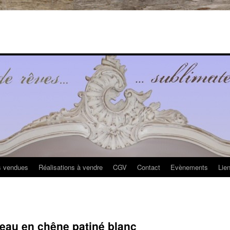
s vendues
Réalisations à vendre
CGV
Contact
Evènements
Lie
eau en chêne patiné blanc