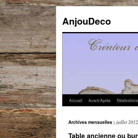
Aller
au
AnjouDeco
contenu
Accueil
Avant/Après
Réalisation
juillet 2012
Archives mensuelles :
Table ancienne ou bur