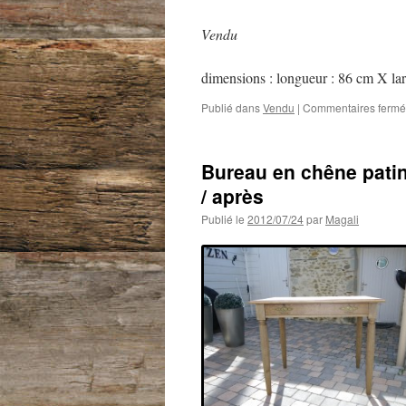
Vendu
dimensions : longueur : 86 cm X l
Publié dans
Vendu
|
Commentaires fermé
Bureau en chêne patin
/ après
Publié le
2012/07/24
par
Magali