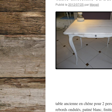
Publié le
2012/07/25
par
Magali
table ancienne en chêne pour 2 perso
rebords ondulés, patiné blanc, finiti