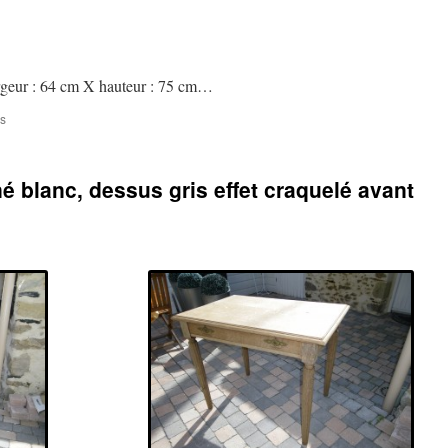
argeur : 64 cm X hauteur : 75 cm…
sur
s
Table
ancienne
ou
é blanc, dessus gris effet craquelé avant
bureau
en
chêne
patiné
blanc