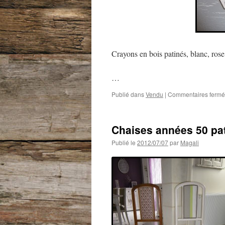
Crayons en bois patinés, blanc, rose
…
Publié dans
Vendu
|
Commentaires fermé
Chaises années 50 pat
Publié le
2012/07/07
par
Magali