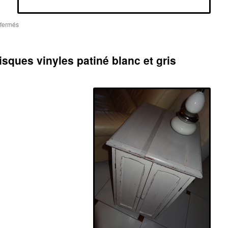
sur
fermés
Chaises
années
50
sques vinyles patiné blanc et gris
patinées
et
retapissées
avant
/
après