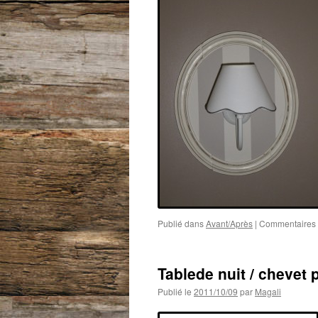
Publié dans
Avant/Après
|
Commentaires 
Tablede nuit / chevet p
Publié le
2011/10/09
par
Magali