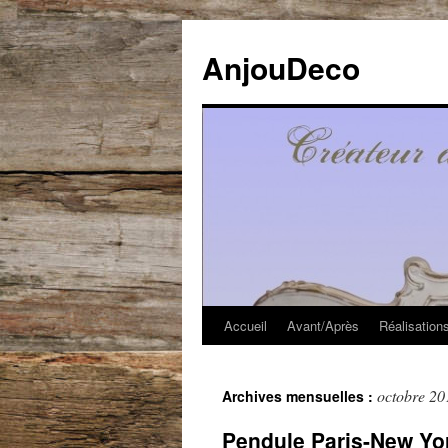
Aller
au
AnjouDeco
contenu
Accueil
Avant/Après
Réalisation
octobre 20
Archives mensuelles :
Pendule Paris-New Yo