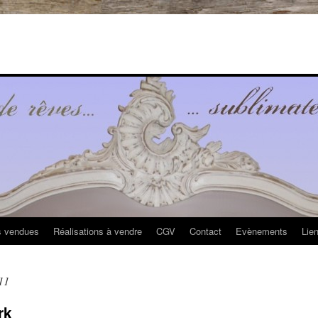
s vendues
Réalisations à vendre
CGV
Contact
Evènements
Lie
11
rk