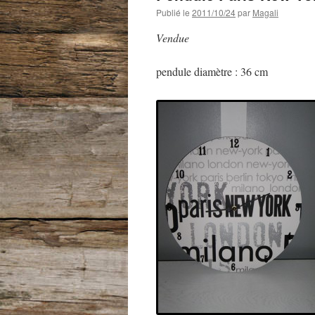
Publié le
2011/10/24
par
Magali
Vendue
pendule diamètre : 36 cm