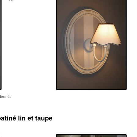
sur
fermés
Cadre
ovale
ancien
atiné lin et taupe
revisité
avant
/
après