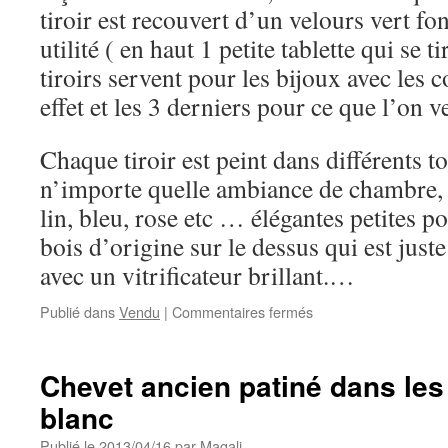
tiroir est recouvert d’un velours vert f
utilité ( en haut 1 petite tablette qui se t
tiroirs servent pour les bijoux avec les 
effet et les 3 derniers pour ce que l’on ve
Chaque tiroir est peint dans différents t
n’importe quelle ambiance de chambre, 
lin, bleu, rose etc … élégantes petites po
bois d’origine sur le dessus qui est juste 
avec un vitrificateur brillant.…
sur
Publié dans
Vendu
|
Commentaires fermés
Très
belle
paire
Chevet ancien patiné dans les 
de
blanc
chevets
avec
Publié le
2013/04/16
par
Magali