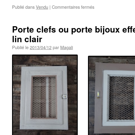
sur
Publié dans
Vendu
|
Commentaires fermés
Chevet
ancien
patiné
Porte clefs ou porte bijoux eff
dans
lin clair
les
tons
Publié le
2013/04/12
par
Magali
gris
et
blanc