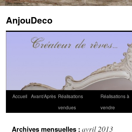
Aller
au
AnjouDeco
contenu
Accueil
Avant/Après
Réalisations
Réalisations à
vendues
vendre
avril 2013
Archives mensuelles :