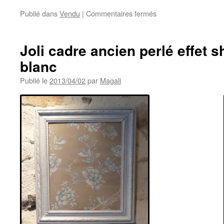
sur
Publié dans
Vendu
|
Commentaires fermés
Jolie
table
basse
Joli cadre ancien perlé effet s
style
blanc
louis
XV
Publié le
2013/04/02
par
Magali
piètement
patiné
blanc
et
plateau
ciré
chêne