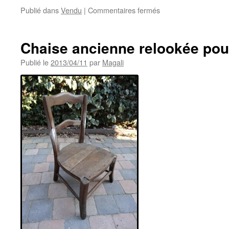
sur
Publié dans
Vendu
|
Commentaires fermés
Porte
clefs
ou
Chaise ancienne relookée pour
porte
bijoux
Publié le
2013/04/11
par
Magali
effet
shabby
taupe
/
lin
clair