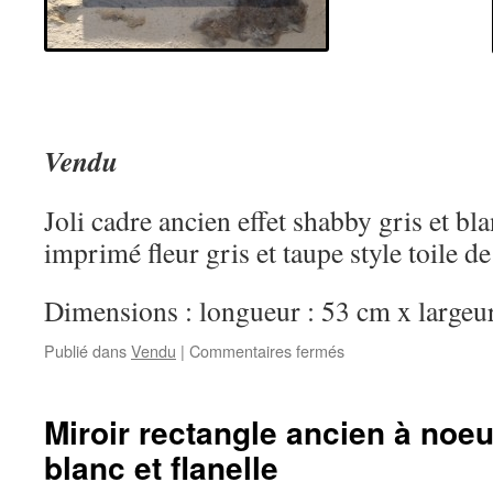
Vendu
Joli cadre ancien effet shabby gris et bla
imprimé fleur gris et taupe style toile de
Dimensions : longueur : 53 cm x large
sur
Publié dans
Vendu
|
Commentaires fermés
Joli
cadre
ancien
Miroir rectangle ancien à noe
perlé
blanc et flanelle
effet
shabby