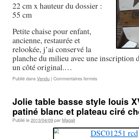
22 cm x hauteur du dossier :
55 cm
Petite chaise pour enfant,
ancienne, restaurée et
relookée, j’ai conservé la
planche du milieu avec une inscription 
un côté original.…
sur
Publié dans
Vendu
|
Commentaires fermés
Chaise
ancienne
relookée
Jolie table basse style louis 
pour
patiné blanc et plateau ciré c
petite
star
Publié le
2013/04/09
par
Magali