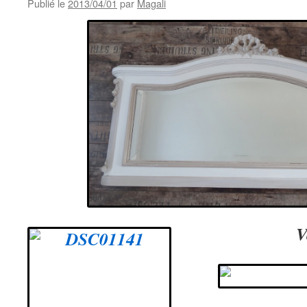
Publié le
2013/04/01
par
Magali
gris
et
blanc