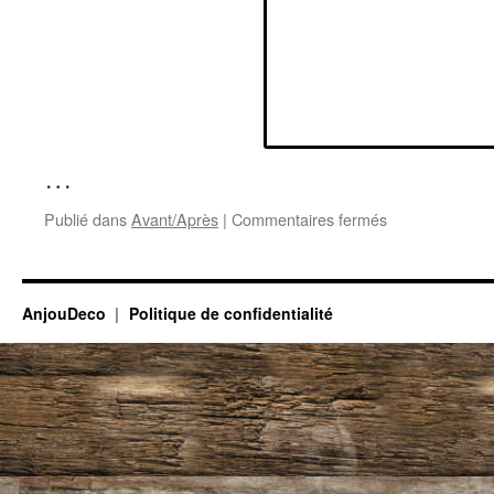
…
sur
Publié dans
Avant/Après
|
Commentaires fermés
Petite
vitrine
shabby
blanc
AnjouDeco
Politique de confidentialité
/
intérieur
gris
avant
/
après