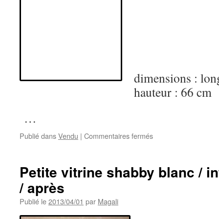
dimensions : lon
hauteur : 66 cm
…
sur
Publié dans
Vendu
|
Commentaires fermés
Miroir
rectangle
ancien
Petite vitrine shabby blanc / in
à
/ après
noeud
effet
Publié le
2013/04/01
par
Magali
shabby
blanc