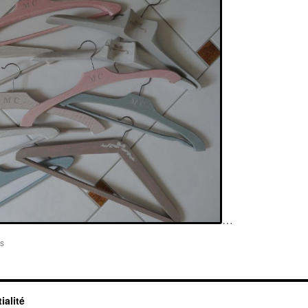
…
sur
s
commande
d’un
lot
de
ialité
vieux