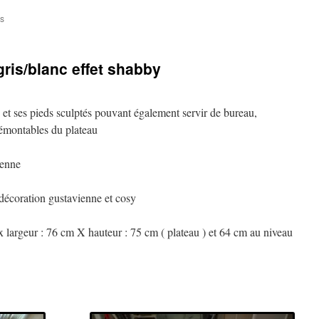
sur
s
Tête
de
lit
gris/blanc effet shabby
160
cm
réalisée
avec
me et ses pieds sculptés pouvant également servir de bureau,
des
 démontables du plateau
planches
de
bois
ienne
diverses
 décoration gustavienne et cosy
x largeur : 76 cm X hauteur : 75 cm ( plateau ) et 64 cm au niveau