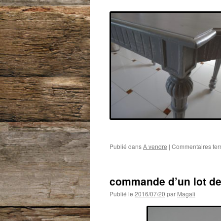
Publié dans
A vendre
|
Commentaires fe
commande d’un lot de 
Publié le
2016/07/20
par
Magali