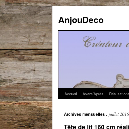
Aller
au
AnjouDeco
contenu
Accueil
Avant/Après
Réalisation
juillet 2016
Archives mensuelles :
Tête de lit 160 cm réa