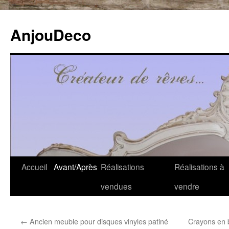
Aller
au
AnjouDeco
contenu
Accueil
Avant/Après
Réalisations
Réalisations à
vendues
vendre
←
Ancien meuble pour disques vinyles patiné
Crayons en b