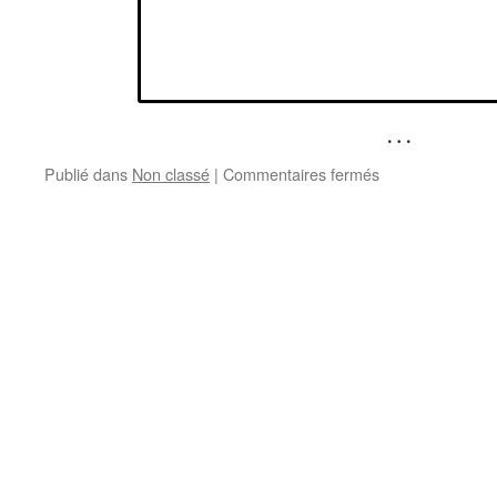
…
sur
Publié dans
Non classé
|
Commentaires fermés
Marché
de
l’artisanat
à
Thouarcé
09
septembre
2012