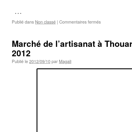
…
sur
Publié dans
Non classé
|
Commentaires fermés
1ère
commande
de
Marché de l’artisanat à Thoua
l’année
2012
2018,
une
Publié le
2012/09/10
par
Magali
table
basse
qu’une
cliente
m’a
confiée