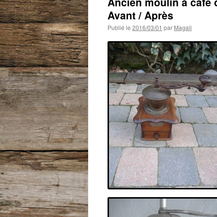
Ancien moulin à café 
Avant / Après
Publié le
2016/03/01
par
Magali