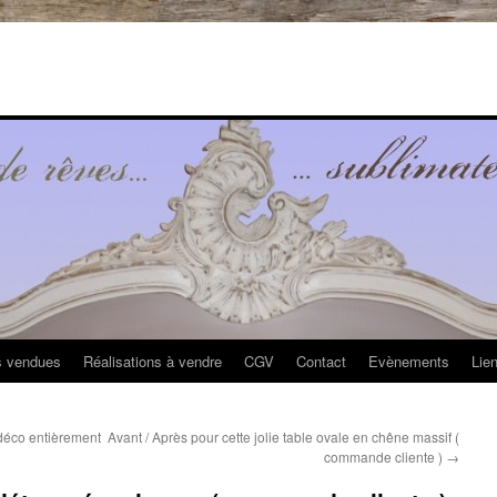
s vendues
Réalisations à vendre
CGV
Contact
Evènements
Lie
 déco entièrement
Avant / Après pour cette jolie table ovale en chêne massif (
commande cliente )
→