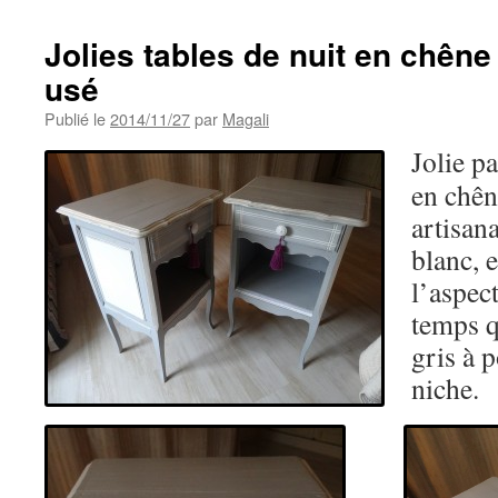
Jolies tables de nuit en chêne 
usé
Publié le
2014/11/27
par
Magali
Jolie p
en chên
artisana
blanc, 
l’aspect
temps q
gris à p
niche.