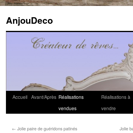
Aller
au
AnjouDeco
contenu
Accueil
Avant/Après
Réalisations
Réalisations à
vendues
vendre
←
Jolie paire de guéridons patinés
Jolie b