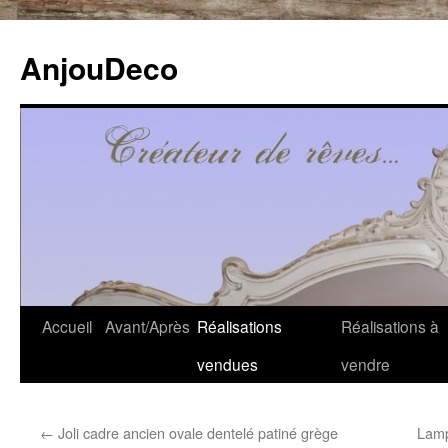
Aller
au
AnjouDeco
contenu
Accueil
Avant/Après
Réalisations
Réalisations à
vendues
vendre
←
Joli cadre ancien ovale dentelé patiné grège
Lamp