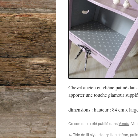
Chevet ancien en chêne patiné dans le
apporter une touche glamour suppl
dimensions : hauteur : 84 cm x larg
Ce contenu a été publié dans
Vendu
. Vou
←
Tête de lit style Henry II en chêne, pati