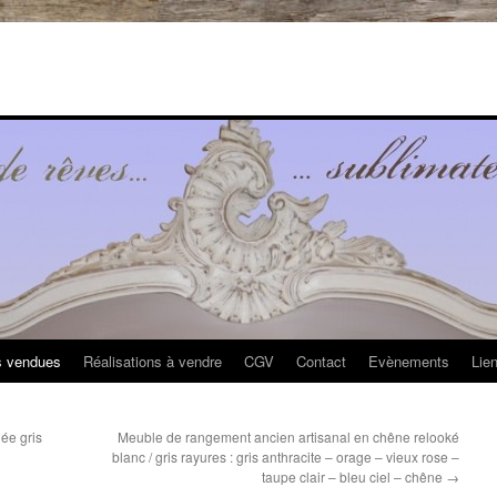
s vendues
Réalisations à vendre
CGV
Contact
Evènements
Lie
née gris
Meuble de rangement ancien artisanal en chêne relooké
blanc / gris rayures : gris anthracite – orage – vieux rose –
taupe clair – bleu ciel – chêne
→