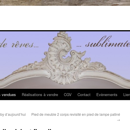
s vendues
Réalisations à vendre
CGV
Contact
Evènements
Lie
by d’aujourd’hui
Pied de meuble 2 corps revisité en pied de lampe patiné
→