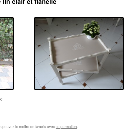
lin clair et flanelle
te
s pouvez le mettre en favoris avec
ce permalien
.