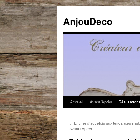
Aller
au
AnjouDeco
contenu
Accueil
Avant/Après
Réalisation
←
Encrier d’autrefois aux tendances shab
Avant / Après