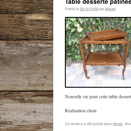
Table desserte patinée 
Publié le
2013/10/06
par
Magali
Nouvelle vie pour cette table desser
Réalisation client
Ce contenu a été publié dans
Vendu
. Vou