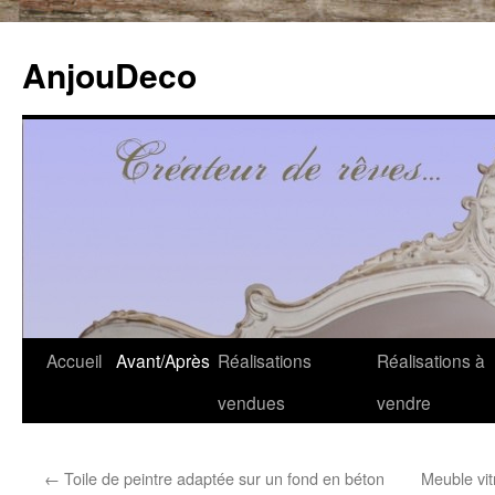
Aller
au
AnjouDeco
contenu
Accueil
Avant/Après
Réalisations
Réalisations à
vendues
vendre
←
Toile de peintre adaptée sur un fond en béton
Meuble vit