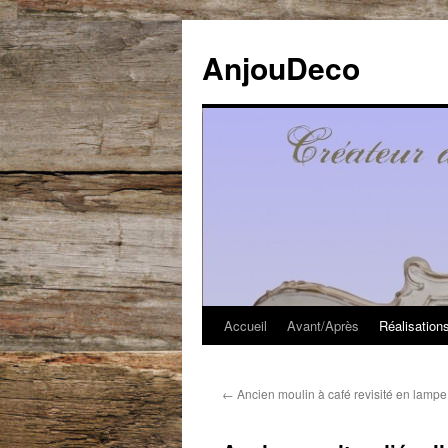
Aller
au
AnjouDeco
contenu
Accueil
Avant/Après
Réalisation
←
Ancien moulin à café revisité en lampe