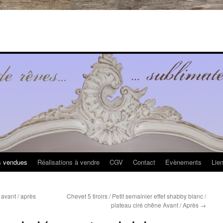
s vendues
Réalisations à vendre
CGV
Contact
Evènements
Lie
 avant / après
Chevet 5 tiroirs / Petit semainier effet shabby blanc /
plateau ciré chêne Avant / Après
→