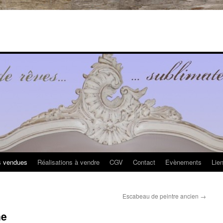
s vendues
Réalisations à vendre
CGV
Contact
Evènements
Lie
Escabeau de peintre ancien
→
ne