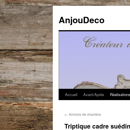
Aller
au
AnjouDeco
contenu
Accueil
Avant/Après
Réalisation
←
Armoire de chambre
Triptique cadre suédi